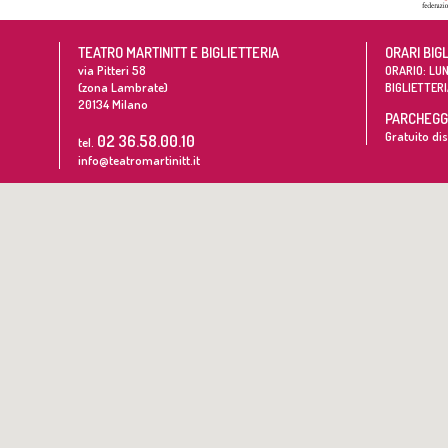
TEATRO MARTINITT E BIGLIETTERIA
ORARI BIG
via Pitteri 58
ORARIO: LUN
(zona Lambrate)
BIGLIETTERI
20134
Milano
PARCHEGGI
Gratuito dis
02 36.58.00.10
tel.
info@teatromartinitt.it