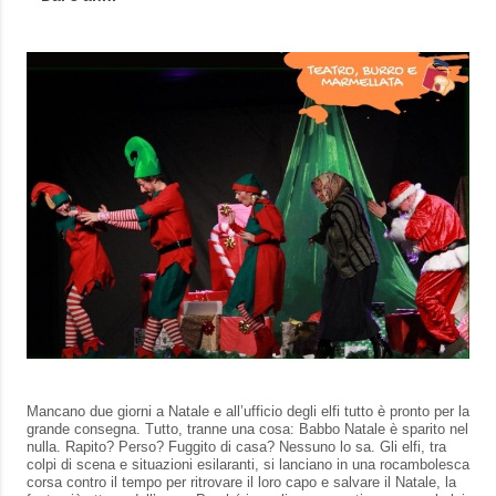
Mancano due giorni a Natale e all’ufficio degli elfi tutto è pronto per la
grande consegna. Tutto, tranne una cosa: Babbo Natale è sparito nel
nulla. Rapito? Perso? Fuggito di casa? Nessuno lo sa. Gli elfi, tra
colpi di scena e situazioni esilaranti, si lanciano in una rocambolesca
corsa contro il tempo per ritrovare il loro capo e salvare il Natale, la