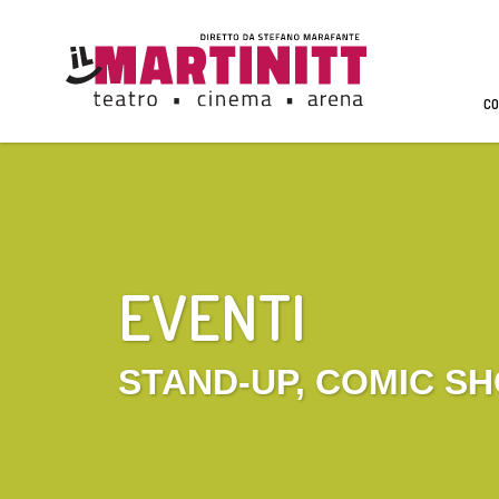
CO
EVENTI
STAND-UP, COMIC S