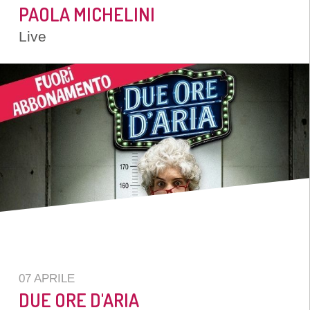
PAOLA MICHELINI
Live
07 APRILE
DUE ORE D'ARIA