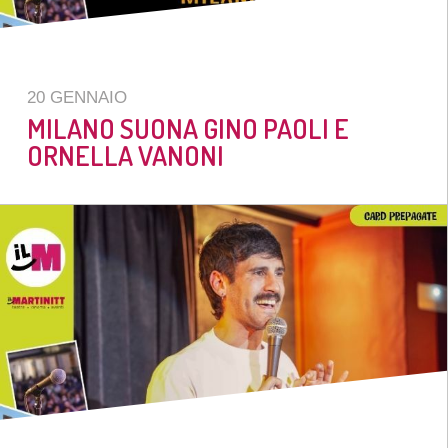
20 GENNAIO
MILANO SUONA GINO PAOLI E
ORNELLA VANONI