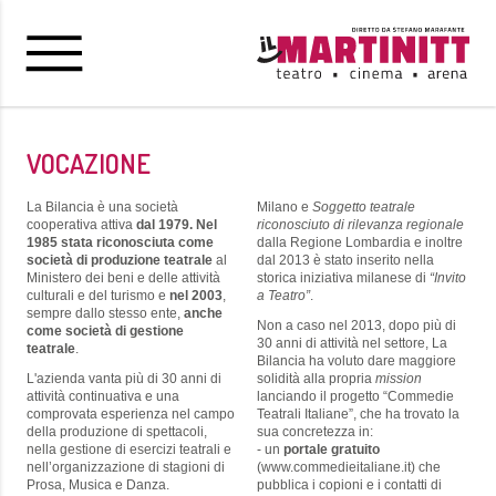
VOCAZIONE
La Bilancia è una società
Milano e
Soggetto teatrale
cooperativa attiva
dal 1979.
Nel
riconosciuto di rilevanza regionale
1985 stata riconosciuta come
dalla Regione Lombardia e inoltre
società di produzione teatrale
al
dal 2013 è stato inserito nella
Ministero dei beni e delle attività
storica iniziativa milanese di
“Invito
culturali e del turismo e
nel 2003
,
a Teatro”
.
sempre dallo stesso ente,
anche
Non a caso nel 2013, dopo più di
come società di gestione
30 anni di attività nel settore, La
teatrale
.
Bilancia ha voluto dare maggiore
L'azienda vanta più di 30 anni di
solidità alla propria
mission
attività continuativa e una
lanciando il progetto “Commedie
comprovata esperienza nel campo
Teatrali Italiane”, che ha trovato la
della produzione di spettacoli,
sua concretezza in:
nella gestione di esercizi teatrali e
- un
portale gratuito
nell’organizzazione di stagioni di
(www.commedieitaliane.it) che
Prosa, Musica e Danza.
pubblica i copioni e i contatti di