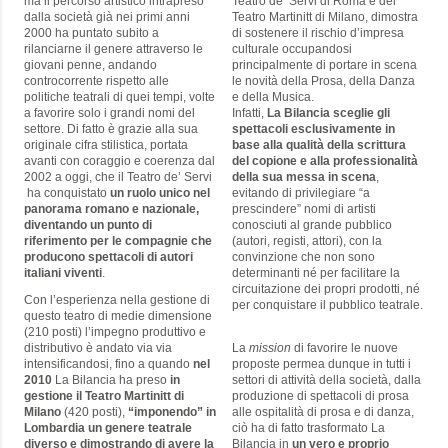
ma il percorso artistico intrapreso
Teatro de’ Servi di Roma e del
dalla società già nei primi anni
Teatro Martinitt di Milano, dimostra
2000 ha puntato subito a
di sostenere il rischio d’impresa
rilanciarne il genere attraverso le
culturale occupandosi
giovani penne, andando
principalmente di portare in scena
controcorrente rispetto alle
le novità della Prosa, della Danza
politiche teatrali di quei tempi, volte
e della Musica.
a favorire solo i grandi nomi del
Infatti,
La Bilancia sceglie gli
settore. Di fatto è grazie alla sua
spettacoli esclusivamente in
originale cifra stilistica, portata
base alla qualità della scrittura
avanti con coraggio e coerenza dal
del copione e alla professionalità
2002 a oggi, che il Teatro de’ Servi
della sua messa in scena
,
ha conquistato
un ruolo unico nel
evitando di privilegiare “a
panorama romano e nazionale,
prescindere” nomi di artisti
diventando un punto di
conosciuti al grande pubblico
riferimento per le compagnie che
(autori, registi, attori), con la
producono spettacoli di autori
convinzione che non sono
italiani viventi
.
determinanti né per facilitare la
circuitazione dei propri prodotti, né
Con l’esperienza nella gestione di
per conquistare il pubblico teatrale.
questo teatro di medie dimensione
(210 posti) l’impegno produttivo e
distributivo è andato via via
La
mission
di favorire le nuove
intensificandosi, fino a quando
nel
proposte permea dunque in tutti i
2010
La Bilancia ha preso
in
settori di attività della società, dalla
gestione il Teatro Martinitt di
produzione di spettacoli di prosa
Milano
(420 posti),
“imponendo” in
alle ospitalità di prosa e di danza,
Lombardia un genere teatrale
ciò ha di fatto trasformato La
diverso e dimostrando di avere la
Bilancia in
un vero e proprio