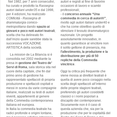
Nel 1982, per 7 anni consecutivi,
autori e registi al fine di favorire
ha curato e prodotto la
Rassegna
occasioni di lavoro e scambi
autori italiani under35
e dal 1998,
professionali;
per 4 edizioni, ha realizzato
- il
concorso annuale “Una
COMIcittà - Rassegna di
commedia in cerca di autori®”
,
drammaturgia comico-
rivolto agli autori italiani under40 e
metropolitana
dando
spazio ai
che ha come obiettivo quello di
giovani e poco noti autori teatrali
,
stimolare il tessuto drammaturgico
scelta che ha delineato fin
nazionale. Un progetto
dall’inizio quale sarebbe stata la
assolutamente innovativo, in
successiva VOCAZIONE
quanto garantisce al vincitore non
ARTISTICA della società.
il solito gettone di presenza, ma
l’allestimento, la produzione e la
La
mission
de La Bilancia si è
distribuzione per più di 50
consolida nel 2002 mediante la
repliche della Commedia
presa in
gestione del Teatro de’
vincitrice
.
Servi di Roma
, sala storica sita nel
cuore della capitale, che fin dal
Oggi la critica più frequente che
primo anno di gestione ha
viene mossa ai direttori teatrali è
rappresentato spettacoli di propria
quella di avere poco coraggio nella
produzione e spettacoli ospitati e
scelta degli spettacoli all’interno
messi in scena da varie compagnie
delle proprie stagioni teatrali,
italiane, realizzati su testi di autori
preferendo gli autori cosiddetti
viventi, appartenenti al genere
classici o i nomi popolari a
della Commedia contemporanea
discapito dei contemporanei.
italiana ed europea.
Sicuramente non è il caso di
In Italia la commedia teatrale ha
questa azienda che, sia per la
radici profonde e origini lontane,
produzione che per le ospitalità del