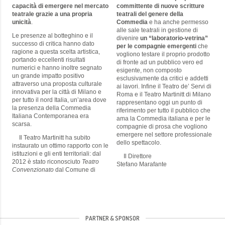
capacità di emergere nel mercato
committente di nuove scritture
teatrale grazie a una propria
teatrali del genere della
unicità
.
Commedia
e ha anche permesso
alle sale teatrali in gestione di
Le presenze al botteghino e il
divenire
un “laboratorio-vetrina”
successo di critica hanno dato
per le compagnie emergenti
che
ragione a questa scelta artistica,
vogliono testare il proprio prodotto
portando eccellenti risultati
di fronte ad un pubblico vero ed
numerici e hanno inoltre segnato
esigente, non composto
un grande impatto positivo
esclusivamente da critici e addetti
attraverso una proposta culturale
ai lavori. Infine il Teatro de’ Servi di
innovativa per la città di Milano e
Roma e il Teatro Martinitt di Milano
per tutto il nord Italia, un’area dove
rappresentano oggi un punto di
la presenza della Commedia
riferimento per tutto il pubblico che
Italiana Contemporanea era
ama la Commedia italiana e per le
scarsa.
compagnie di prosa che vogliono
emergere nel settore professionale
Il Teatro Martinitt ha subito
dello spettacolo.
instaurato un ottimo rapporto con le
istituzioni e gli enti territoriali: dal
Il Direttore
2012 è stato riconosciuto
Teatro
Stefano Marafante
Convenzionato
dal Comune di
PARTNER & SPONSOR