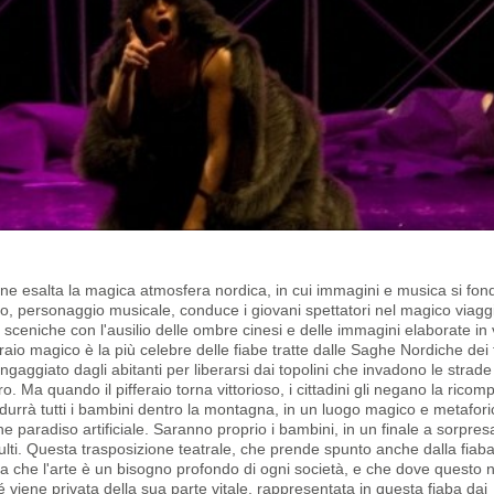
he ne esalta la magica atmosfera nordica, in cui immagini e musica si fo
vivo, personaggio musicale, conduce i giovani spettatori nel magico viagg
ni sceniche con l'ausilio delle ombre cinesi e delle immagini elaborate in
io magico è la più celebre delle fiabe tratte dalle Saghe Nordiche dei f
gaggiato dagli abitanti per liberarsi dai topolini che invadono le strade
. Ma quando il pifferaio torna vittorioso, i cittadini gli negano la ricom
ondurrà tutti i bambini dentro la montagna, in un luogo magico e metafor
ne paradiso artificiale. Saranno proprio i bambini, in un finale a sorpres
i adulti. Questa trasposizione teatrale, che prende spunto anche dalla fiab
nta che l'arte è un bisogno profondo di ogni società, e che dove questo 
 viene privata della sua parte vitale, rappresentata in questa fiaba dai