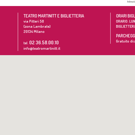
TEATRO MARTINITT E BIGLIETTERIA
ORARI BIG
via Pitteri 58
ORARIO: LUN
(zona Lambrate)
BIGLIETTERI
20134
Milano
PARCHEGGI
Gratuito dis
02 36.58.00.10
tel.
info@teatromartinitt.it