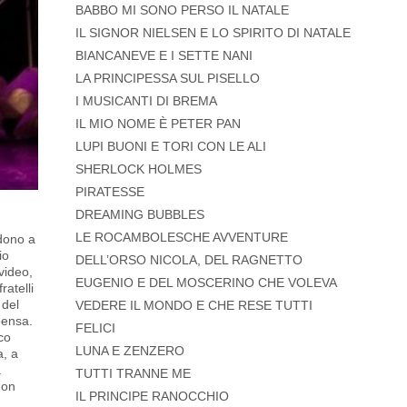
BABBO MI SONO PERSO IL NATALE
IL SIGNOR NIELSEN E LO SPIRITO DI NATALE
BIANCANEVE E I SETTE NANI
LA PRINCIPESSA SUL PISELLO
I MUSICANTI DI BREMA
IL MIO NOME È PETER PAN
LUPI BUONI E TORI CON LE ALI
SHERLOCK HOLMES
PIRATESSE
DREAMING BUBBLES
LE ROCAMBOLESCHE AVVENTURE
ndono a
io
DELL’ORSO NICOLA, DEL RAGNETTO
 video,
EUGENIO E DEL MOSCERINO CHE VOLEVA
ratelli
 del
VEDERE IL MONDO E CHE RESE TUTTI
pensa.
FELICI
ico
LUNA E ZENZERO
a, a
a
TUTTI TRANNE ME
non
IL PRINCIPE RANOCCHIO