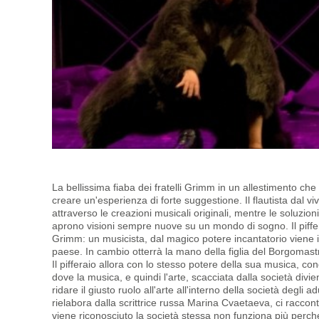
La bellissima fiaba dei fratelli Grimm in un allestimento c
creare un'esperienza di forte suggestione. Il flautista dal 
attraverso le creazioni musicali originali, mentre le soluzio
aprono visioni sempre nuove su un mondo di sogno. Il piffera
Grimm: un musicista, dal magico potere incantatorio viene in
paese. In cambio otterrà la mano della figlia del Borgomastro
Il pifferaio allora con lo stesso potere della sua musica, c
dove la musica, e quindi l'arte, scacciata dalla società divie
ridare il giusto ruolo all'arte all'interno della società degl
rielabora dalla scrittrice russa Marina Cvaetaeva, ci racco
viene riconosciuto la società stessa non funziona più perché