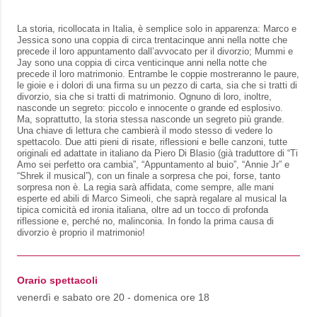
La storia, ricollocata in Italia, è semplice solo in apparenza: Marco e
Jessica sono una coppia di circa trentacinque anni nella notte che
precede il loro appuntamento dall’avvocato per il divorzio; Mummi e
Jay sono una coppia di circa venticinque anni nella notte che
precede il loro matrimonio. Entrambe le coppie mostreranno le paure,
le gioie e i dolori di una firma su un pezzo di carta, sia che si tratti di
divorzio, sia che si tratti di matrimonio. Ognuno di loro, inoltre,
nasconde un segreto: piccolo e innocente o grande ed esplosivo.
Ma, soprattutto, la storia stessa nasconde un segreto più grande.
Una chiave di lettura che cambierà il modo stesso di vedere lo
spettacolo. Due atti pieni di risate, riflessioni e belle canzoni, tutte
originali ed adattate in italiano da Piero Di Blasio (già traduttore di “Ti
Amo sei perfetto ora cambia”, “Appuntamento al buio”, “Annie Jr” e
“Shrek il musical”), con un finale a sorpresa che poi, forse, tanto
sorpresa non è. La regia sarà affidata, come sempre, alle mani
esperte ed abili di Marco Simeoli, che saprà regalare al musical la
tipica comicità ed ironia italiana, oltre ad un tocco di profonda
riflessione e, perché no, malinconia. In fondo la prima causa di
divorzio è proprio il matrimonio!
Orario spettacoli
venerdì e sabato ore 20 - domenica ore 18