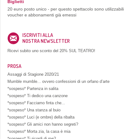
Biglietti
20 euro posto unico - per questo spettacolo sono utilizzabili
voucher e abbonamenti già emessi
ISCRIVITI ALLA
NOSTRA NEWSLETTER
Ricevi subito uno sconto del
20% SUL TEATRO!
PROSA
Assaggi di Stagione 2020/21
Mumble mumble... ovvero confessioni di un orfano d’arte
*sospeso* Partenza in salita
*sospeso* Ti dedico una canzone
*sospeso* Facciamo finta che...
*sospeso* Una stanza al buio
*sospeso* Luci (e ombre) della ribalta
*sospeso* Gli amici non hanno segreti?
*sospeso* Morta zia, la casa è mia
*sospeso* Ti ricordi di me?