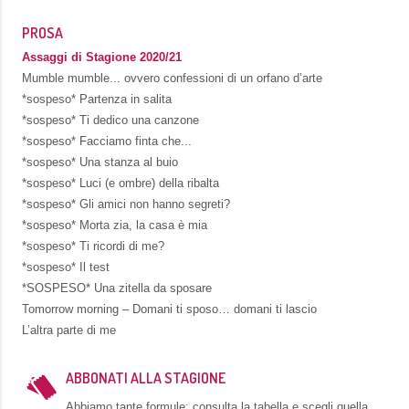
PROSA
Assaggi di Stagione 2020/21
Mumble mumble... ovvero confessioni di un orfano d’arte
*sospeso* Partenza in salita
*sospeso* Ti dedico una canzone
*sospeso* Facciamo finta che...
*sospeso* Una stanza al buio
*sospeso* Luci (e ombre) della ribalta
*sospeso* Gli amici non hanno segreti?
*sospeso* Morta zia, la casa è mia
*sospeso* Ti ricordi di me?
*sospeso* Il test
*SOSPESO* Una zitella da sposare
Tomorrow morning – Domani ti sposo… domani ti lascio
L’altra parte di me
ABBONATI ALLA STAGIONE
Abbiamo tante formule: consulta la tabella e scegli quella