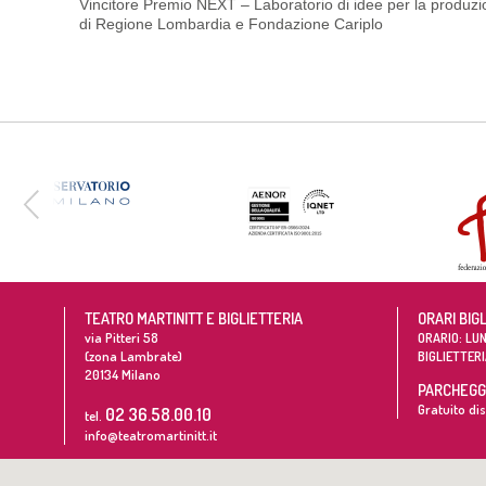
Vincitore Premio NEXT – Laboratorio di idee per la produzio
di Regione Lombardia e Fondazione Cariplo
TEATRO MARTINITT E BIGLIETTERIA
ORARI BIG
via Pitteri 58
ORARIO: LUN
(zona Lambrate)
BIGLIETTERI
20134
Milano
PARCHEGGI
Gratuito dis
02 36.58.00.10
tel.
info@teatromartinitt.it