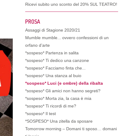
Ricevi subito uno sconto del
20% SUL TEATRO!
PROSA
Assaggi di Stagione 2020/21
Mumble mumble... ovvero confessioni di un
orfano d’arte
*sospeso* Partenza in salita
*sospeso* Ti dedico una canzone
*sospeso* Facciamo finta che...
*sospeso* Una stanza al buio
*sospeso* Luci (e ombre) della ribalta
*sospeso* Gli amici non hanno segreti?
*sospeso* Morta zia, la casa è mia
*sospeso* Ti ricordi di me?
*sospeso* Il test
*SOSPESO* Una zitella da sposare
Tomorrow morning – Domani ti sposo… domani