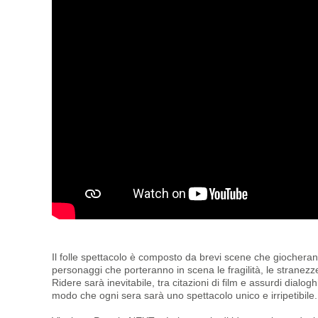
Il folle spettacolo è composto da brevi scene che giocherann
personaggi che porteranno in scena le fragilità, le stranezze
Ridere sarà inevitabile, tra citazioni di film e assurdi dialog
modo che ogni sera sarà uno spettacolo unico e irripetibile.