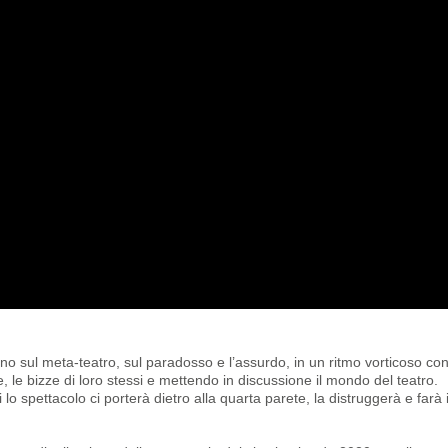
o sul meta-teatro, sul paradosso e l’assurdo, in un ritmo vorticoso con
, le bizze di loro stessi e mettendo in discussione il mondo del teatro.
hi lo spettacolo ci porterà dietro alla quarta parete, la distruggerà e farà 