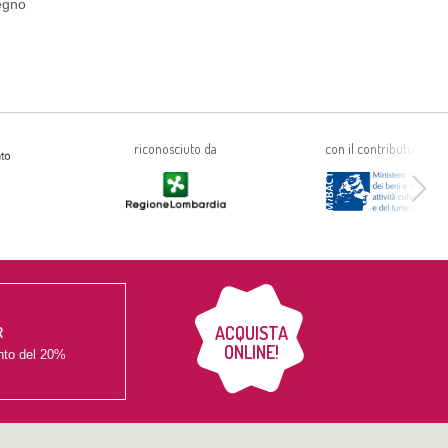
tegno
riconosciuto da
con il contributo di
ACQUISTA
R
ONLINE!
nto del
20%