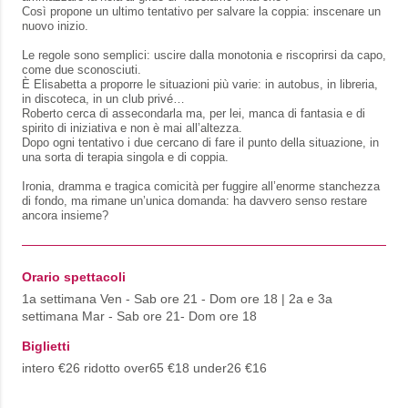
Così propone un ultimo tentativo per salvare la coppia: inscenare un
nuovo inizio.
Le regole sono semplici: uscire dalla monotonia e riscoprirsi da capo,
come due sconosciuti.
È Elisabetta a proporre le situazioni più varie: in autobus, in libreria,
in discoteca, in un club privé…
Roberto cerca di assecondarla ma, per lei, manca di fantasia e di
spirito di iniziativa e non è mai all’altezza.
Dopo ogni tentativo i due cercano di fare il punto della situazione, in
una sorta di terapia singola e di coppia.
Ironia, dramma e tragica comicità per fuggire all’enorme stanchezza
di fondo, ma rimane un’unica domanda: ha davvero senso restare
ancora insieme?
Orario spettacoli
1a settimana Ven - Sab ore 21 - Dom ore 18 | 2a e 3a
settimana Mar - Sab ore 21- Dom ore 18
Biglietti
intero €26 ridotto over65 €18 under26 €16