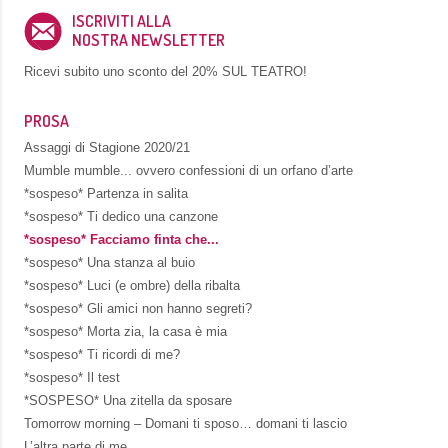
ISCRIVITI ALLA
NOSTRA NEWSLETTER
Ricevi subito uno sconto del
20% SUL TEATRO!
PROSA
Assaggi di Stagione 2020/21
Mumble mumble... ovvero confessioni di un orfano d’arte
*sospeso* Partenza in salita
*sospeso* Ti dedico una canzone
*sospeso* Facciamo finta che...
*sospeso* Una stanza al buio
*sospeso* Luci (e ombre) della ribalta
*sospeso* Gli amici non hanno segreti?
*sospeso* Morta zia, la casa è mia
*sospeso* Ti ricordi di me?
*sospeso* Il test
*SOSPESO* Una zitella da sposare
Tomorrow morning – Domani ti sposo… domani ti lascio
L’altra parte di me