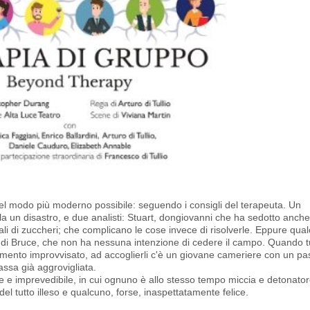
SCONTO
1 SPETTAC
2 PERSONE
l modo più moderno possibile: seguendo i consigli del terapeuta. Un
a un disastro, e due analisti: Stuart, dongiovanni che ha sedotto anch
ali di zuccheri; che complicano le cose invece di risolverle. Eppure qua
 di Bruce, che non ha nessuna intenzione di cedere il campo. Quando tut
arimento improvvisato, ad accoglierli c'è un giovane cameriere con un p
ssa già aggrovigliata.
 e imprevedibile, in cui ognuno è allo stesso tempo miccia e detonator
del tutto illeso e qualcuno, forse, inaspettatamente felice.