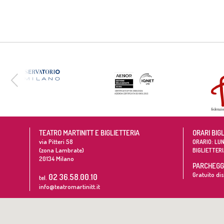
TEATRO MARTINITT E BIGLIETTERIA
ORARI BIG
via Pitteri 58
ORARIO: LUN
(zona Lambrate)
BIGLIETTERI
20134
Milano
PARCHEGGI
Gratuito dis
02 36.58.00.10
tel.
info@teatromartinitt.it