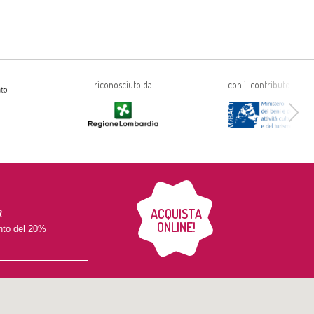
riconosciuto da
con il contributo di
ACQUISTA
R
ONLINE!
nto del
20%