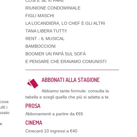
COSÌ È SE VI PARE
RIUNIONE CONDOMINIALE
FIGLI MASCHI
LA LOCANDIERA, LO CHEF E GLI ALTRI
TANA LIBERA TUTTI!
20%
RENT - IL MUSICAL
BAMBOCCIONI
BOOMER UN PAPÀ SUL SOFÀ
E PENSARE CHE ERAVAMO COMUNISTI
OLO
ABBONATI ALLA STAGIONE
Abbiamo tante formule: consulta la
e
tabella e scegli quella che più si adatta a te.
lcosa
PROSA
ti i
assato
Abbonamenti a partire da €65
CINEMA
e.
Cinecard 10 ingressi a €40