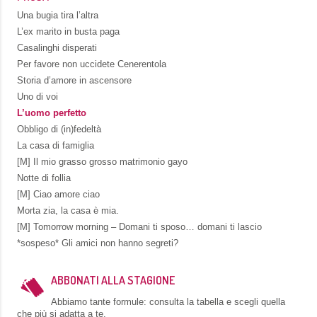
Una bugia tira l’altra
L’ex marito in busta paga
Casalinghi disperati
Per favore non uccidete Cenerentola
Storia d’amore in ascensore
Uno di voi
L’uomo perfetto
Obbligo di (in)fedeltà
La casa di famiglia
[M] Il mio grasso grosso matrimonio gayo
Notte di follia
[M] Ciao amore ciao
Morta zia, la casa è mia.
[M] Tomorrow morning – Domani ti sposo… domani ti lascio
*sospeso* Gli amici non hanno segreti?
ABBONATI ALLA STAGIONE
Abbiamo tante formule: consulta la tabella e scegli quella
che più si adatta a te.