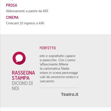
PROSA
Abbonamenti a partire da €65
CINEMA
Cinecard 10 ingressi a €40
L’UOMO PERFETTO
Accattivante e soprattutto capace
di divertire parecchio. Con L’uomo
perfetto l’affascinante Milena
Miconi e la carismatica Nadia
RASSEGNA
Rinaldi portano in scena personaggi
STAMPA
caratterizzati da umorismo erotico e
tagliente sarcasmo.
DICONO DI
NOI
Teatro.it