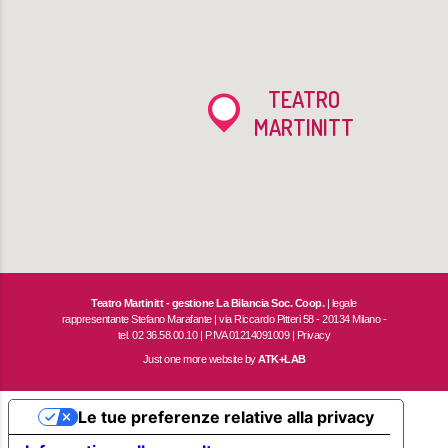
TEATRO
MARTINITT
Teatro Martinitt - gestione La Bilancia Soc. Coop.
| legale
rappresentante Stefano Marafante | via Riccardo Pitteri 58 - 20134 Milano -
tel. 02 36.58.00.10 | P.IVA 01214091009 |
Privacy
Just one more website by
ATK+LAB
Le tue preferenze relative alla privacy