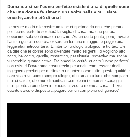
Domandarsi se l’uomo perfetto esiste è una di quelle cose
che una donna fa almeno una volta nella vita... siate
oneste, anche più di una!
Le nostre madri e le nostre amiche ci ripetono da anni che prima o
poi l’uomo perfetto solcherà la soglia di casa, ma che per ora
dobbiamo solo continuare a cercare. Ad un certo punto, però, trovare
l’anima gemella sembra essere un lontano miraggio, o peggio una
leggenda metropolitana. E intanto l’orologio biologico fa tic tac. C’è
da dire che le donne sono diventate molto esigenti: lo vogliono alto,
ricco, belloccio, gentile, romantico, passionale, protettivo ma anche
vulnerabile quando serve. Diciamoci la verità: questo “uomo perfetto”
non esiste! Dovremmo costruircelo personalmente, essere degli
ingegneri genetici per mettere in un unico uomo tutte queste qualità e
dare vita a un uomo sempre allegro, che sa ascoltare, che non parla
mai di calcio, che non dimentica i compleanni e non si scoraggia
mai, pronto a prendervi in braccio al vostro ritorno a casa... E voi,
quanto sareste disposte a pagare per un campione del genere?