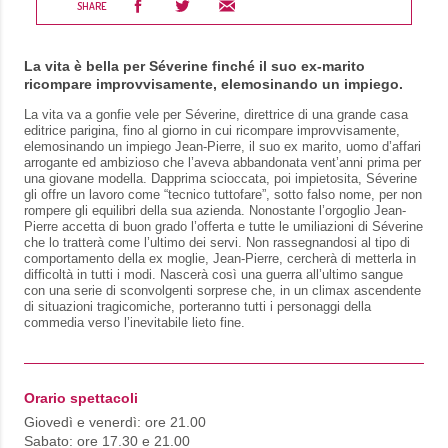
SHARE
La vita è bella per Séverine finché il suo ex-marito
ricompare improvvisamente, elemosinando un impiego.
La vita va a gonfie vele per Séverine, direttrice di una grande casa
editrice parigina, fino al giorno in cui ricompare improvvisamente,
elemosinando un impiego Jean-Pierre, il suo ex marito, uomo d’affari
arrogante ed ambizioso che l’aveva abbandonata vent’anni prima per
una giovane modella. Dapprima scioccata, poi impietosita, Séverine
gli offre un lavoro come “tecnico tuttofare”, sotto falso nome, per non
rompere gli equilibri della sua azienda. Nonostante l’orgoglio Jean-
Pierre accetta di buon grado l’offerta e tutte le umiliazioni di Séverine
che lo tratterà come l’ultimo dei servi. Non rassegnandosi al tipo di
comportamento della ex moglie, Jean-Pierre, cercherà di metterla in
difficoltà in tutti i modi. Nascerà così una guerra all’ultimo sangue
con una serie di sconvolgenti sorprese che, in un climax ascendente
di situazioni tragicomiche, porteranno tutti i personaggi della
commedia verso l’inevitabile lieto fine.
Orario spettacoli
Giovedì e venerdì: ore 21.00
Sabato: ore 17.30 e 21.00