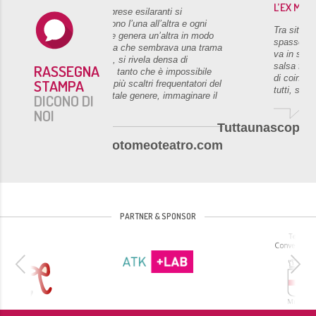
L’EX MAR
... le sorprese esilaranti si
susseguono l’una all’altra e ogni
Tra situaz
azione ne genera un’altra in modo
spassose, 
che quella che sembrava una trama
va in scen
semplice, si rivela densa di
salsa fra
RASSEGNA
sorprese, tanto che è impossibile
di coinvol
STAMPA
anche ai più scaltri frequentatori del
tutti, sul 
teatro di tale genere, immaginare il
DICONO DI
finale.
NOI
Tuttaunascoper
Carlotomeoteatro.com
PARTNER & SPONSOR