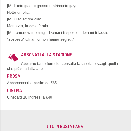
[M] Il mio grasso grosso matrimonio gayo
Notte di follia
[M] Ciao amore ciao
Morta zia, la casa è mia.
[M] Tomorrow morning – Domani ti sposo… domani ti lascio
*sospeso* Gli amici non hanno segreti?
ABBONATI ALLA STAGIONE
Abbiamo tante formule: consulta la tabella e scegli quella
che più si adatta a te.
PROSA
Abbonamenti a partire da €65
CINEMA
Cinecard 10 ingressi a €40
L’EX MARITO IN BUSTA PAGA