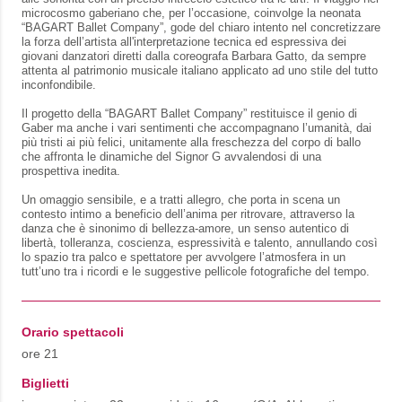
microcosmo gaberiano che, per l’occasione, coinvolge la neonata
“BAGART Ballet Company”, gode del chiaro intento nel concretizzare
la forza dell’artista all'interpretazione tecnica ed espressiva dei
giovani danzatori diretti dalla coreografa Barbara Gatto, da sempre
attenta al patrimonio musicale italiano applicato ad uno stile del tutto
inconfondibile.
Il progetto della “BAGART Ballet Company” restituisce il genio di
Gaber ma anche i vari sentimenti che accompagnano l’umanità, dai
più tristi ai più felici, unitamente alla freschezza del corpo di ballo
che affronta le dinamiche del Signor G avvalendosi di una
prospettiva inedita.
Un omaggio sensibile, e a tratti allegro, che porta in scena un
contesto intimo a beneficio dell’anima per ritrovare, attraverso la
danza che è sinonimo di bellezza-amore, un senso autentico di
libertà, tolleranza, coscienza, espressività e talento, annullando così
lo spazio tra palco e spettatore per avvolgere l’atmosfera in un
tutt’uno tra i ricordi e le suggestive pellicole fotografiche del tempo.
Orario spettacoli
ore 21
Biglietti