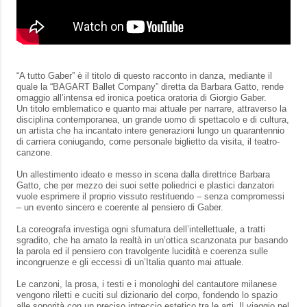
“A tutto Gaber” è il titolo di questo racconto in danza, mediante il
quale la “BAGART Ballet Company” diretta da Barbara Gatto, rende
omaggio all’intensa ed ironica poetica oratoria di Giorgio Gaber.
Un titolo emblematico e quanto mai attuale per narrare, attraverso la
disciplina contemporanea, un grande uomo di spettacolo e di cultura,
un artista che ha incantato intere generazioni lungo un quarantennio
di carriera coniugando, come personale biglietto da visita, il teatro-
canzone.
Un allestimento ideato e messo in scena dalla direttrice Barbara
Gatto, che per mezzo dei suoi sette poliedrici e plastici danzatori
vuole esprimere il proprio vissuto restituendo – senza compromessi
– un evento sincero e coerente al pensiero di Gaber.
La coreografa investiga ogni sfumatura dell’intellettuale, a tratti
sgradito, che ha amato la realtà in un’ottica scanzonata pur basando
la parola ed il pensiero con travolgente lucidità e coerenza sulle
incongruenze e gli eccessi di un’Italia quanto mai attuale.
Le canzoni, la prosa, i testi e i monologhi del cantautore milanese
vengono riletti e cuciti sul dizionario del corpo, fondendo lo spazio
alle sonorità con un preciso intreccio estetico tra le arti. Il viaggio nel