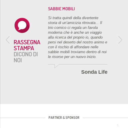
SABBIE MOBILI
rdinaria in cui
Si tratta quindi della divertente
eatrale
storia di un’amicizia ritrovata... Il
 un meccanismo
trio comico ci regala un favola
ed esperienziale
moderna che è anche un viaggio
za tempo che
alla ricerca del proprio io, quando
RASSEGNA
are mai, a
persi nel deserto del nostro animo e
STAMPA
farsi registi
con il rischio di affondare nelle
nze. Lasciarsi
sabbie mobili troviamo dentro di noi
DICONO DI
vvero?
le risorse per un nuovo inizio.
NOI
tacoli News
Sonda Life
PARTNER & SPONSOR