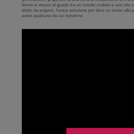
ferma in mezzo al guado tra un mondo crollato e uno che si s
diritto da esigere, l'unica soluzione per dare un senso alla 
avere qualcuno da cui riceverne.