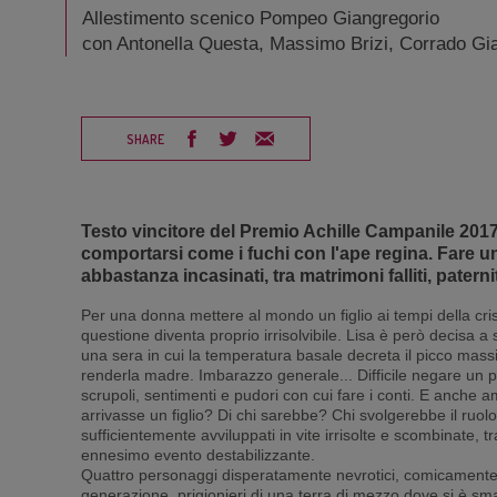
Allestimento scenico Pompeo Giangregorio
con Antonella Questa, Massimo Brizi, Corrado Gian
SHARE
Testo vincitore del Premio Achille Campanile 2017 
comportarsi come i fuchi con l'ape regina. Fare u
abbastanza incasinati, tra matrimoni falliti, pater
Per una donna mettere al mondo un figlio ai tempi della cri
questione diventa proprio irrisolvibile. Lisa è però decisa 
una sera in cui la temperatura basale decreta il picco massim
renderla madre. Imbarazzo generale... Difficile negare un 
scrupoli, sentimenti e pudori con cui fare i conti. E anc
arrivasse un figlio? Di chi sarebbe? Chi svolgerebbe il ru
sufficientemente avviluppati in vite irrisolte e scombinate, t
ennesimo evento destabilizzante.
Quattro personaggi disperatamente nevrotici, comicamente 
generazione, prigionieri di una terra di mezzo dove si è sm