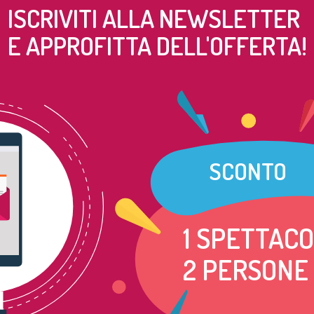
ISCRIVITI ALLA NEWSLETTER
E APPROFITTA DELL'OFFERTA!
SCONTO
1 SPETTAC
2 PERSONE