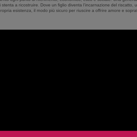
tenta a ricostruire. Dove un figlio diventa l’incarnazione del riscatto, 
propria esistenza, il modo più sicuro per riuscire a offrire amore e sopra