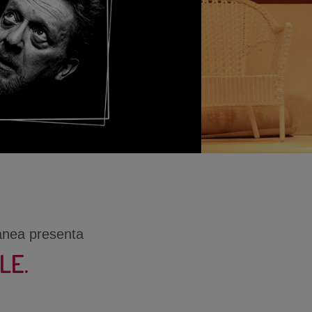
anea presenta
LE.