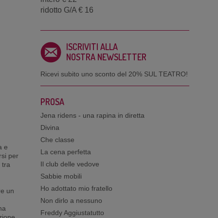
ridotto G/A € 16
ISCRIVITI ALLA
NOSTRA NEWSLETTER
Ricevi subito uno sconto del
20% SUL TEATRO!
PROSA
Jena ridens - una rapina in diretta
Divina
Che classe
a e
La cena perfetta
rsi per
Il club delle vedove
 tra
Sabbie mobili
Ho adottato mio fratello
re un
Non dirlo a nessuno
na
Freddy Aggiustatutto
zione