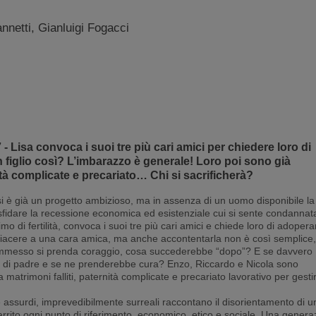
netti, Gianluigi Fogacci
- Lisa convoca i suoi tre più cari amici per chiedere loro di
n figlio così? L’imbarazzo è generale! Loro poi sono già
nità complicate e precariato… Chi si sacrificherà?
si è già un progetto ambizioso, ma in assenza di un uomo disponibile la
a sfidare la recessione economica ed esistenziale cui si sente condannat
o di fertilità, convoca i suoi tre più cari amici e chiede loro di adopera
piacere a una cara amica, ma anche accontentarla non è così semplice,
he ammesso si prenda coraggio, cosa succederebbe “dopo”? E se davvero
olo di padre e se ne prenderebbe cura? Enzo, Riccardo e Nicola sono
ra matrimoni falliti, paternità complicate e precariato lavorativo per gesti
assurdi, imprevedibilmente surreali raccontano il disorientamento di u
arrito ogni punto di riferimento, economico, etico e sociale. Una genera