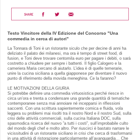
SHARE
Testo Vincitore della IV Edizione del Concorso "Una
commedia in cerca di autori"
La Tonnara di Toni è un ristorante siculo che per decine di anni ha
deliziato il palato dei milanesi, ma ora è tempo di street food, di
fusion, e Toni deve trovare centomila euro per pagare i debiti, o sarà
costretto a chiudere per sempre i battenti. Il figlio Calogero e la
cameriera Maria cercano di aiutarlo. L’idea è di quelle temerarie,
unire la cucina siciliana a quella giapponese per diventare il nuovo
punto di riferimento della movida meneghina. Ce la faranno?
LE MOTIVAZIONI DELLA GIURIA
Si potrebbe definire una commedia virtuosistica perché riesce in
circa un’ora e trenta a condensare una grande quantità di tematiche
contemporanee senza mai annoiare né incepparsi in riflessioni
saccenti. Con una scrittura sapientemente comica e fluida, vola
leggera su problemi mai risolti tra il nostro Nord e il nostro Sud, sulla
crisi delle attività commerciali, sulla cucina Italiana DOC, sulla
spasmodica ricerca del nuovo ”a tutti i costi”, sull’improbabile culto
del mondo degli chef e molto altro. Per riuscirci è bastato narrare le
vicissitudini di un ristorante siciliano in crisi che cerca di trasformarsi
in una attività di ristorazione particolarmente all’avanguardia… Che