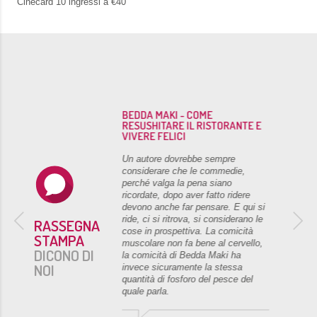
Cinecard 10 ingressi a €40
OME
BEDDA MAKI - COME
RISTORANTE E
RESUSHITARE IL RISTORANTE E
VIVERE FELICI
dunque, questo
Un autore dovrebbe sempre
 sincera
considerare che le commedie,
to da attori
perché valga la pena siano
pito che hanno
ricordate, dopo aver fatto ridere
uale e
devono anche far pensare. E qui si
rama e temi. Da
ride, ci si ritrova, si considerano le
RASSEGNA
on la speranza
cose in prospettiva. La comicità
STAMPA
e di quest’anno
muscolare non fa bene al cervello,
DICONO DI
commedia in
la comicità di Bedda Maki ha
NOI
uinta dalla
invece sicuramente la stessa
a, porti frutti
quantità di fosforo del pesce del
quale parla.