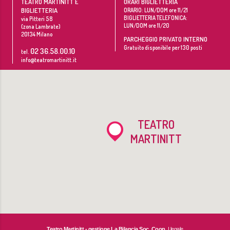
TEATRO MARTINITT E
ORARI BIGLIETTERIA
BIGLIETTERIA
ORARIO: LUN/DOM ore 11/21
BIGLIETTERIA TELEFONICA:
via Pitteri 58
LUN/DOM ore 11/20
(zona Lambrate)
20134
Milano
PARCHEGGIO PRIVATO INTERNO
Gratuito disponibile per 130 posti
02 36.58.00.10
tel.
info@teatromartinitt.it
TEATRO
MARTINITT
Teatro Martinitt - gestione La Bilancia Soc. Coop.
| legale