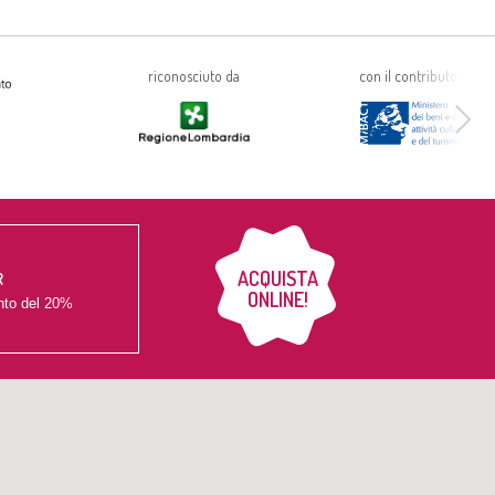
riconosciuto da
con il contributo di
ACQUISTA
R
ONLINE!
nto del
20%