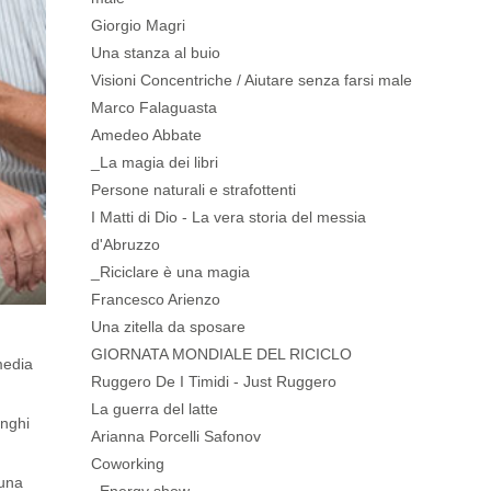
Giorgio Magri
Una stanza al buio
Visioni Concentriche / Aiutare senza farsi male
Marco Falaguasta
Amedeo Abbate
_La magia dei libri
Persone naturali e strafottenti
I Matti di Dio - La vera storia del messia
d'Abruzzo
_Riciclare è una magia
Francesco Arienzo
Una zitella da sposare
GIORNATA MONDIALE DEL RICICLO
media
Ruggero De I Timidi - Just Ruggero
La guerra del latte
unghi
Arianna Porcelli Safonov
Coworking
 una