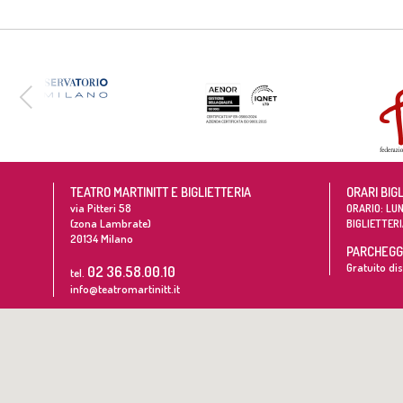
TEATRO MARTINITT E BIGLIETTERIA
ORARI BIG
via Pitteri 58
ORARIO: LUN
(zona Lambrate)
BIGLIETTERI
20134
Milano
PARCHEGGI
Gratuito dis
02 36.58.00.10
tel.
info@teatromartinitt.it