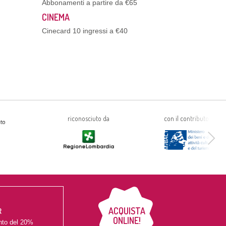
Abbonamenti a partire da €65
CINEMA
Cinecard 10 ingressi a €40
riconosciuto da
con il contributo di
ACQUISTA
R
ONLINE!
nto del
20%