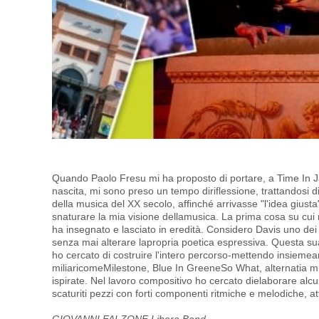
Quando Paolo Fresu mi ha proposto di portare, a Time In Ja
nascita, mi sono preso un tempo diriflessione, trattandosi d
della musica del XX secolo, affinché arrivasse "l'idea gius
snaturare la mia visione dellamusica. La prima cosa su cui m
ha insegnato e lasciato in eredità. Considero Davis uno dei 
senza mai alterare lapropria poetica espressiva. Questa su
ho cercato di costruire l'intero percorso-mettendo insieme
miliaricomeMilestone, Blue In GreeneSo What, alternatia m
ispirate. Nel lavoro compositivo ho cercato dielaborare alcu
scaturiti pezzi con forti componenti ritmiche e melodiche, a
GIOVANNI FALZONE Libera Band