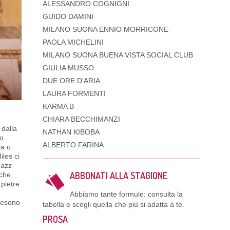
ALESSANDRO COGNIGNI
GUIDO DAMINI
MILANO SUONA ENNIO MORRICONE
PAOLA MICHELINI
MILANO SUONA BUENA VISTA SOCIAL CLUB
GIULIA MUSSO
DUE ORE D'ARIA
LAURA FORMENTI
KARMA B
CHIARA BECCHIMANZI
 dalla
NATHAN KIBOBA
po
ALBERTO FARINA
ia o
iles ci
Jazz
ABBONATI ALLA STAGIONE
 che
 pietre
Abbiamo tante formule: consulta la
 nesono
tabella e scegli quella che più si adatta a te.
PROSA