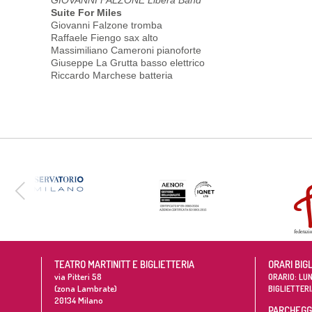
Suite For Miles
Giovanni Falzone tromba
Raffaele Fiengo sax alto
Massimiliano Cameroni pianoforte
Giuseppe La Grutta basso elettrico
Riccardo Marchese batteria
TEATRO MARTINITT E BIGLIETTERIA
ORARI BIG
via Pitteri 58
ORARIO: LUN
(zona Lambrate)
BIGLIETTERI
20134
Milano
PARCHEGGI