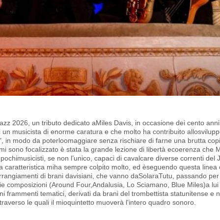
zz 2026, un tributo dedicato aMiles Davis, in occasione dei cento anni
i un musicista di enorme caratura e che molto ha contribuito allosvilup
ta", in modo da poterloomaggiare senza rischiare di farne una brutta cop
i sono focalizzato è stata la grande lezione di libertà ecoerenza che M
pochimusicisti, se non l’unico, capaci di cavalcare diverse correnti del 
a caratteristica miha sempre colpito molto, ed èseguendo questa linea
arrangiamenti di brani davisiani, che vanno daSolaraTutu, passando per
ie composizioni (Around Four,Andalusia, Lo Sciamano, Blue Miles)a lui
ni frammenti tematici, derivati da brani del trombettista statunitense e
ttraverso le quali il mioquintetto muoverà l'intero quadro sonoro.